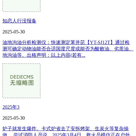
知恋人行没报备
2025-05-30
油地沟油分析检测仪：快速测定苯并芘【YT-SJ12T】通过检
测可确定动物油能否合适国度尺度或能否为酸败油、劣质油、
地沟油等。出格声明：以上内容(若有...
2025年3
2025-05-30
炉子就发生爆炸。卡式炉省去了安拆烤架、生炭火等复杂操
做， 尝试消防人员说，2025年3月4日，救火员模仿正在户外