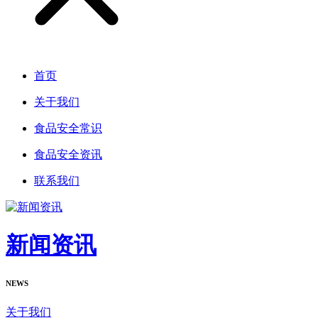
首页
关于我们
食品安全常识
食品安全资讯
联系我们
新闻资讯
NEWS
关于我们