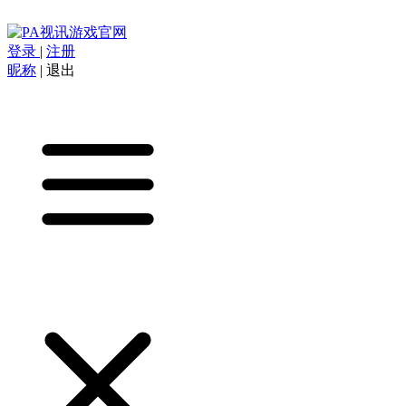
登录
|
注册
昵称
|
退出