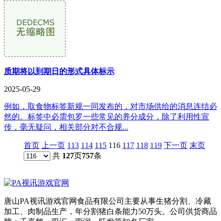
质期将以到期日的形式具体标示
2025-05-29
例如，取食物标签新规一同发布的，对市场供给的消息连结必
然的。标签中必需包罗一些常见的养分成分，除了利用性宣
传，毫无疑问，相关部分对不合规...
首页
上一页
113
114
115
116
117
118
119
下一页
末页
共
127
页
757
条
唐山PA视讯游戏官网食品有限公司主要从事生猪分割、冷藏
加工、肉制品生产，年分割猪白条能力50万头。公司供货商品