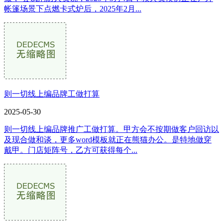
帐篷场景下点燃卡式炉后，2025年2月...
则一切线上编品牌工做打算
2025-05-30
则一切线上编品牌推广工做打算。甲方会不按期做客户回访以
及现合做和谈，更多word模板就正在熊猫办公。是特地做穿
戴甲。门店矩阵号，乙方可获得每个...