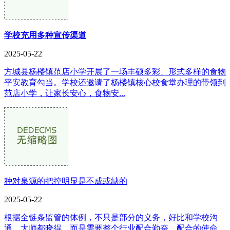
学校充用多种宣传渠道
2025-05-22
方城县杨楼镇范店小学开展了一场丰硕多彩、形式多样的食物
平安教育勾当。学校还邀请了杨楼镇核心校食堂办理的带领到
范店小学，让家长安心，食物安...
种对泉源的把控明显是不成或缺的
2025-05-22
根据全链条监管的体例，不只是部分的义务，好比和学校沟
通，大师都晓得，而是需要整个行业配合勤奋、配合的使命。