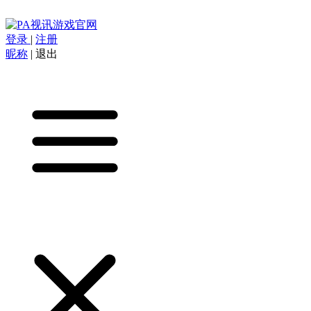
登录
|
注册
昵称
|
退出